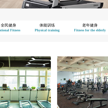
全民健身
体能训练
老年健身
tional Fitness
Physical training
Fitness for the elderly