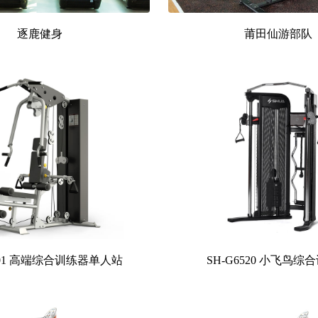
逐鹿健身
莆田仙游部队
6501 高端综合训练器单人站
SH-G6520 小飞鸟综